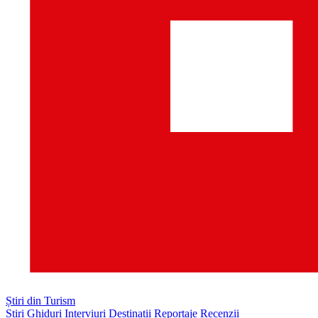
Știri din Turism
Știri
Ghiduri
Interviuri
Destinații
Reportaje
Recenzii