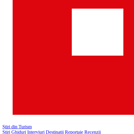
Știri din Turism
Știri
Ghiduri
Interviuri
Destinații
Reportaje
Recenzii