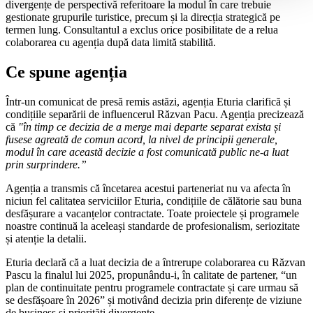
divergențe de perspectivă referitoare la modul în care trebuie
gestionate grupurile turistice, precum și la direcția strategică pe
termen lung. Consultantul a exclus orice posibilitate de a relua
colaborarea cu agenția după data limită stabilită.
Ce spune agenția
Într-un comunicat de presă remis astăzi, agenția Eturia clarifică și
condițiile separării de influencerul Răzvan Pacu. Agenția precizează
că
"în timp ce decizia de a merge mai departe separat exista și
fusese agreată de comun acord, la nivel de principii generale,
modul în care această decizie a fost comunicată public ne-a luat
prin surprindere.”
Agenția a transmis că încetarea acestui parteneriat nu va afecta în
niciun fel calitatea serviciilor Eturia, condițiile de călătorie sau buna
desfășurare a vacanțelor contractate. Toate proiectele și programele
noastre continuă la aceleași standarde de profesionalism, seriozitate
și atenție la detalii.
Eturia declară că a luat decizia de a întrerupe colaborarea cu Răzvan
Pascu la finalul lui 2025, propunându-i, în calitate de partener, “un
plan de continuitate pentru programele contractate și care urmau să
se desfășoare în 2026” și motivând decizia prin diferențe de viziune
de business și priorități divergente.