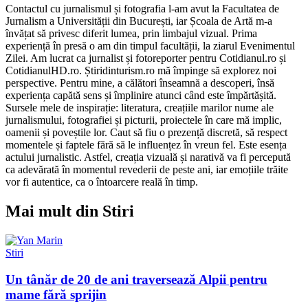
Contactul cu jurnalismul și fotografia l-am avut la Facultatea de
Jurnalism a Universității din București, iar Școala de Artă m-a
învățat să privesc diferit lumea, prin limbajul vizual. Prima
experiență în presă o am din timpul facultății, la ziarul Evenimentul
Zilei. Am lucrat ca jurnalist și fotoreporter pentru Cotidianul.ro și
CotidianulHD.ro. Știridinturism.ro mă împinge să explorez noi
perspective. Pentru mine, a călători înseamnă a descoperi, însă
experiența capătă sens și împlinire atunci când este împărtășită.
Sursele mele de inspirație: literatura, creațiile marilor nume ale
jurnalismului, fotografiei și picturii, proiectele în care mă implic,
oamenii și poveștile lor. Caut să fiu o prezență discretă, să respect
momentele și faptele fără să le influențez în vreun fel. Este esența
actului jurnalistic. Astfel, creația vizuală și narativă va fi percepută
ca adevărată în momentul revederii de peste ani, iar emoțiile trăite
vor fi autentice, ca o întoarcere reală în timp.
Mai mult din Stiri
Stiri
Un tânăr de 20 de ani traversează Alpii pentru
mame fără sprijin