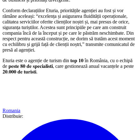
Conform declarațiilor Eturia, prioritățile agenției au fost și vor
rămâne aceleași: “excelența și asigurarea fluidității operaționale,
calitatea serviciilor oferite clienților noștri și, mai presus de orice,
siguranța turiștilor. Acestea sunt principiile pe care am construit
compania încă de la început și pe care le păstrăm neschimbate. Din
respect pentru această construcție, ne dorim să tratăm acest moment
cu echilibru și grijă față de clienții noștri,” transmite comunicatul de
presă al agenției.
Eturia este o agenție de turism din 𝐭𝐨𝐩 𝟏𝟎 în România, cu o echipă
de 𝐩𝐞𝐬𝐭𝐞 𝟖𝟎 𝐝𝐞 𝐬𝐩𝐞𝐜𝐢𝐚𝐥𝐢𝐬𝐭𝐢, care gestionează anual vacanțele a peste
𝟐𝟎.𝟎𝟎𝟎 𝐝𝐞 𝐭𝐮𝐫𝐢𝐬𝐭𝐢.
Romania
Distribuie: