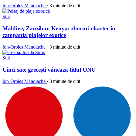
Ion-Oroles Manolache
·
3 minute de citit
Stiri
Maldive, Zanzibar, Kenya: zboruri charter în
campania plajelor exotice
Ion-Oroles Manolache
·
3 minute de citit
Stiri
Cinci sate grecești vânează titlul ONU
Ion-Oroles Manolache
·
3 minute de citit