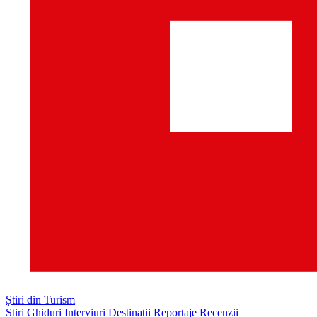
Știri din Turism
Știri
Ghiduri
Interviuri
Destinații
Reportaje
Recenzii