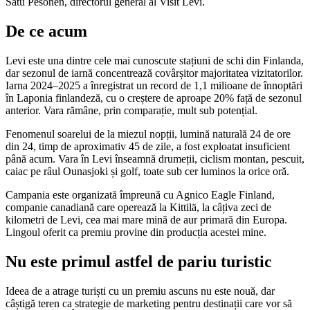
Satu Pesonen, directorul general al Visit Levi.
De ce acum
Levi este una dintre cele mai cunoscute stațiuni de schi din Finlanda,
dar sezonul de iarnă concentrează covârșitor majoritatea vizitatorilor.
Iarna 2024–2025 a înregistrat un record de 1,1 milioane de înnoptări
în Laponia finlandeză, cu o creștere de aproape 20% față de sezonul
anterior. Vara rămâne, prin comparație, mult sub potențial.
Fenomenul soarelui de la miezul nopții, lumină naturală 24 de ore
din 24, timp de aproximativ 45 de zile, a fost exploatat insuficient
până acum. Vara în Levi înseamnă drumeții, ciclism montan, pescuit,
caiac pe râul Ounasjoki și golf, toate sub cer luminos la orice oră.
Campania este organizată împreună cu Agnico Eagle Finland,
companie canadiană care operează la Kittilä, la câțiva zeci de
kilometri de Levi, cea mai mare mină de aur primară din Europa.
Lingoul oferit ca premiu provine din producția acestei mine.
Nu este primul astfel de pariu turistic
Ideea de a atrage turiști cu un premiu ascuns nu este nouă, dar
câștigă teren ca strategie de marketing pentru destinații care vor să