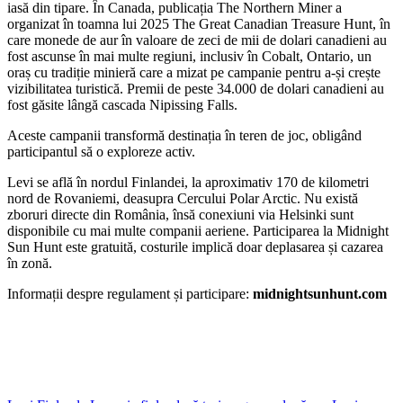
iasă din tipare. În Canada, publicația The Northern Miner a
organizat în toamna lui 2025 The Great Canadian Treasure Hunt, în
care monede de aur în valoare de zeci de mii de dolari canadieni au
fost ascunse în mai multe regiuni, inclusiv în Cobalt, Ontario, un
oraș cu tradiție minieră care a mizat pe campanie pentru a-și crește
vizibilitatea turistică. Premii de peste 34.000 de dolari canadieni au
fost găsite lângă cascada Nipissing Falls.
Aceste campanii transformă destinația în teren de joc, obligând
participantul să o exploreze activ.
Levi se află în nordul Finlandei, la aproximativ 170 de kilometri
nord de Rovaniemi, deasupra Cercului Polar Arctic. Nu există
zboruri directe din România, însă conexiuni via Helsinki sunt
disponibile cu mai multe companii aeriene. Participarea la Midnight
Sun Hunt este gratuită, costurile implică doar deplasarea și cazarea
în zonă.
Informații despre regulament și participare:
midnightsunhunt.com