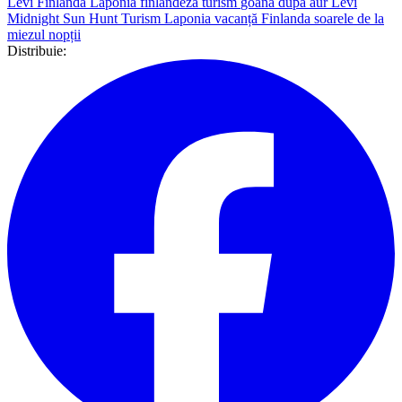
Levi Finlanda
Laponia finlandeză turism
goana după aur Levi
Midnight Sun Hunt
Turism Laponia
vacanță Finlanda
soarele de la
miezul nopții
Distribuie: