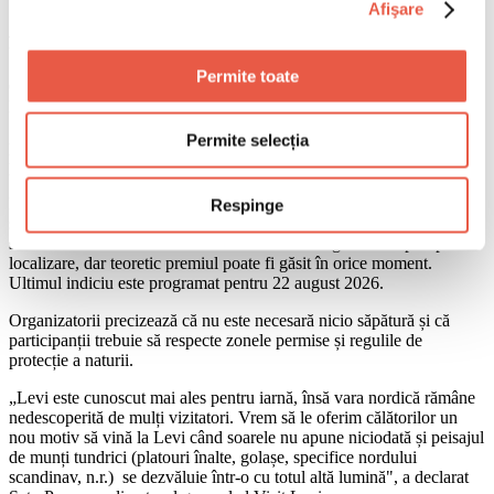
Ce este Midnight Sun Hunt și cum
Afişare
funcționează
Permite toate
Competiția se numește Midnight Sun Hunt și a fost lansată de Visit
Levi, biroul de turism al stațiunii Levi din Laponia finlandeză.
Startul oficial este dat pe 18 iunie 2026, iar vânătoarea continuă
Permite selecția
până la sfârșitul lunii august sau până când cineva revendică
premiul.
Participanții ridică primul indiciu de la Centrul de Vizitatori din Levi
Respinge
și urmăresc o serie de piste care traversează trasee, atracții locale și
servicii din zonă. Fiecare indiciu nou aduce lingoul mai aproape de
localizare, dar teoretic premiul poate fi găsit în orice moment.
Ultimul indiciu este programat pentru 22 august 2026.
Organizatorii precizează că nu este necesară nicio săpătură și că
participanții trebuie să respecte zonele permise și regulile de
protecție a naturii.
„Levi este cunoscut mai ales pentru iarnă, însă vara nordică rămâne
nedescoperită de mulți vizitatori. Vrem să le oferim călătorilor un
nou motiv să vină la Levi când soarele nu apune niciodată și peisajul
de munți tundrici (platouri înalte, golașe, specifice nordului
scandinav, n.r.) se dezvăluie într-o cu totul altă lumină", a declarat