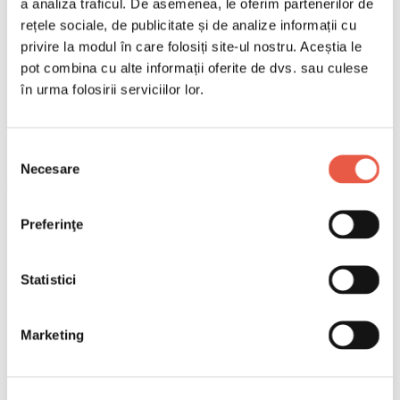
a analiza traficul. De asemenea, le oferim partenerilor de
rețele sociale, de publicitate și de analize informații cu
privire la modul în care folosiți site-ul nostru. Aceștia le
pot combina cu alte informații oferite de dvs. sau culese
în urma folosirii serviciilor lor.
Selecția
Necesare
consimțământului
Email
Copiază link
Preferinţe
Peisaj aerian din Levi, Laponia finlandeză; soare la
orizont peste păduri de conifere.
Statistici
Cuprins
Marketing
Ce este Midnight Sun Hunt și cum funcționează
De ce acum
Nu este primul astfel de pariu turistic