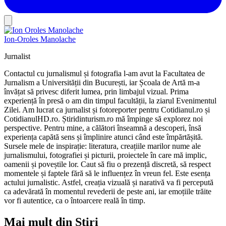
Ion-Oroles Manolache
Jurnalist
Contactul cu jurnalismul și fotografia l-am avut la Facultatea de
Jurnalism a Universității din București, iar Școala de Artă m-a
învățat să privesc diferit lumea, prin limbajul vizual. Prima
experiență în presă o am din timpul facultății, la ziarul Evenimentul
Zilei. Am lucrat ca jurnalist și fotoreporter pentru Cotidianul.ro și
CotidianulHD.ro. Știridinturism.ro mă împinge să explorez noi
perspective. Pentru mine, a călători înseamnă a descoperi, însă
experiența capătă sens și împlinire atunci când este împărtășită.
Sursele mele de inspirație: literatura, creațiile marilor nume ale
jurnalismului, fotografiei și picturii, proiectele în care mă implic,
oamenii și poveștile lor. Caut să fiu o prezență discretă, să respect
momentele și faptele fără să le influențez în vreun fel. Este esența
actului jurnalistic. Astfel, creația vizuală și narativă va fi percepută
ca adevărată în momentul revederii de peste ani, iar emoțiile trăite
vor fi autentice, ca o întoarcere reală în timp.
Mai mult din Stiri