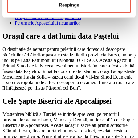
Respinge
Orașul care a dat lumii data Paștelui
Cele Șapte Biserici ale Apocalipsei
Orașele subterane din Cappadocia
Pe urmele Apostolului neamurilor
Orașul care a dat lumii data Paștelui
O destinație de neratat pentru pelerinii care doresc să descopere
rădăcinile sărbătorilor pascale este Iznik din provincia Bursa, un oraș
inclus pe Lista Patrimoniului Mondial UNESCO. Acesta a găzduit
Primul Sinod de la Niceea, evenimentul istoric în care a fost stabilită
însăși data Paștelui. Situat la două ore de Istanbul, orașul adăpostește
Moscheea Hagia Sofia – gazda celui de-al VII-lea Sinod Ecumenic
– și o necropolă unde a fost descoperită o cameră funerară rară, care
îl înfățișează pe „Iisus Păstorul cel Bun”.
Cele Șapte Biserici ale Apocalipsei
Moștenirea biblică a Turciei se întinde spre vest, pe teritoriul
provinciilor actuale Izmir, Manisa și Denizli, unde se află cele Șapte
Biserici ale Apocalipsei. Aceste lăcașuri sacre au primit scrisorile
Sfântului Ioan, fiecare purtând un mesaj distinct, revelat acestuia
prin viziune divină. Prima dintre ele a fost la Efes, urmată de Smirna