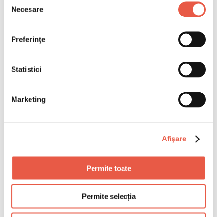
Necesare
consimțământului
Preferinţe
Statistici
Marketing
Email
Afişare
Copiază link
Permite toate
Descoperă de ce Turcia este o destinație de top pentru
minivacanța de Paște. O călătorie fascinantă pe urmele
creștinismului prin Iznik, Efes și Cappadocia.
Permite selecția
Cuprins