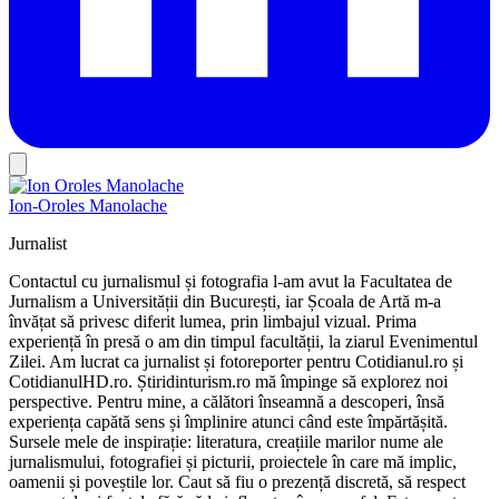
Ion-Oroles Manolache
Jurnalist
Contactul cu jurnalismul și fotografia l-am avut la Facultatea de
Jurnalism a Universității din București, iar Școala de Artă m-a
învățat să privesc diferit lumea, prin limbajul vizual. Prima
experiență în presă o am din timpul facultății, la ziarul Evenimentul
Zilei. Am lucrat ca jurnalist și fotoreporter pentru Cotidianul.ro și
CotidianulHD.ro. Știridinturism.ro mă împinge să explorez noi
perspective. Pentru mine, a călători înseamnă a descoperi, însă
experiența capătă sens și împlinire atunci când este împărtășită.
Sursele mele de inspirație: literatura, creațiile marilor nume ale
jurnalismului, fotografiei și picturii, proiectele în care mă implic,
oamenii și poveștile lor. Caut să fiu o prezență discretă, să respect