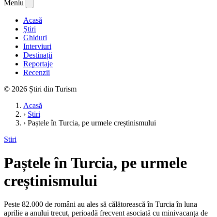
Meniu
Acasă
Știri
Ghiduri
Interviuri
Destinații
Reportaje
Recenzii
© 2026 Știri din Turism
Acasă
›
Stiri
›
Paștele în Turcia, pe urmele creștinismului
Stiri
Paștele în Turcia, pe urmele
creștinismului
Peste 82.000 de români au ales să călătorească în Turcia în luna
aprilie a anului trecut, perioadă frecvent asociată cu minivacanța de