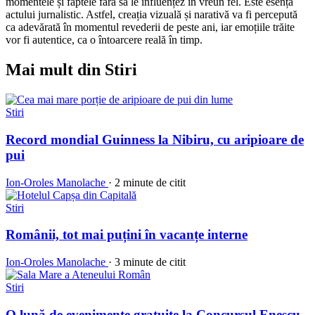
momentele și faptele fără să le influențez în vreun fel. Este esența
actului jurnalistic. Astfel, creația vizuală și narativă va fi percepută
ca adevărată în momentul revederii de peste ani, iar emoțiile trăite
vor fi autentice, ca o întoarcere reală în timp.
Mai mult din Stiri
Stiri
Record mondial Guinness la Nibiru, cu aripioare de
pui
Ion-Oroles Manolache
·
2 minute de citit
Stiri
Românii, tot mai puțini în vacanțe interne
Ion-Oroles Manolache
·
3 minute de citit
Stiri
O lună de evenimente gratuite la Concursul Enescu