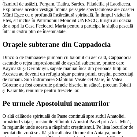
(Izmirul de astăzi), Pergam, Tiatira, Sardes, Filadelfia și Laodiceea.
Explorarea acestor vestigii îmbină peisajele spectaculoase ale coastei
Mării Egee cu o profundă încărcătură spirituală. În timpul vizitei la
Efes, sit inclus în Patrimoniul Mondial UNESCO, turiștii au ocazia
de a opri la Casa Fecioarei Maria pentru a participa la slujba pascală
într-un cadru plin de însemnătate.
Orașele subterane din Cappadocia
Dincolo de faimoasele plimbări cu balonul cu aer cald, Cappadocia
ascunde o rețea impresionantă de așezări subterane, printre care
Kaymakli și Derinkuyu, săpate manual încă din perioada hitiților.
Acestea au devenit un refugiu sigur pentru primii creștini persecutați
de romani. Sub îndrumarea Sfântului Vasile cel Mare, în Valea
Göreme au fost construite primele biserici în stâncă, precum Tokali
și Karanlik, renumite pentru frescele lor.
Pe urmele Apostolului neamurilor
O altă călătorie spirituală de Paște continuă spre sudul Anatoliei,
urmărind viața și misiunile Sfântului Apostol Pavel prin Asia Mică,
în regiunile unde acesta a răspândit creștinismul. Pe lista locurilor de
neratat din zonă se află și localitatea Demre din Antalya, unde