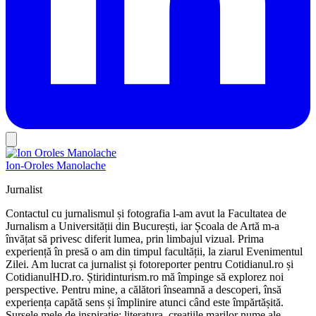
Ion-Oroles Manolache
Jurnalist
Contactul cu jurnalismul și fotografia l-am avut la Facultatea de
Jurnalism a Universității din București, iar Școala de Artă m-a
învățat să privesc diferit lumea, prin limbajul vizual. Prima
experiență în presă o am din timpul facultății, la ziarul Evenimentul
Zilei. Am lucrat ca jurnalist și fotoreporter pentru Cotidianul.ro și
CotidianulHD.ro. Știridinturism.ro mă împinge să explorez noi
perspective. Pentru mine, a călători înseamnă a descoperi, însă
experiența capătă sens și împlinire atunci când este împărtășită.
Sursele mele de inspirație: literatura, creațiile marilor nume ale