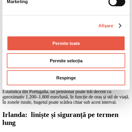
Portugalia: confort accesibil în sudul Europei
Marketing
Irlanda: liniște și siguranță pe termen lung
Malaezia: paradis accesibil pentru pensionari
Alte destinații de luat în calcul
Ce contează cu adevărat
Afişare
Portugalia: confort accesibil în sudul
Europei
Permite toate
Portugalia se menține constant în top datorită climatului blând,
infrastructurii moderne și unui sistem de sănătate apreciat. Regiunile
Permite selecția
Algarve și Lisabona atrag cei mai mulți pensionari străini, dar și
orașe precum Porto sau Braga devin alternative tot mai populare.
Respinge
Pe lângă siguranță și ritmul relaxat al vieții, costul traiului rămâne un
avantaj major. Conform datelor Numbeo și Instituto Nacional de
Estatística din Portugalia, un pensionar poate trăi decent cu
aproximativ 1.200–1.800 euro/lună, în funcție de oraș și stil de viață.
În zonele rurale, bugetul poate scădea chiar sub acest interval.
Irlanda: liniște și siguranță pe termen
lung