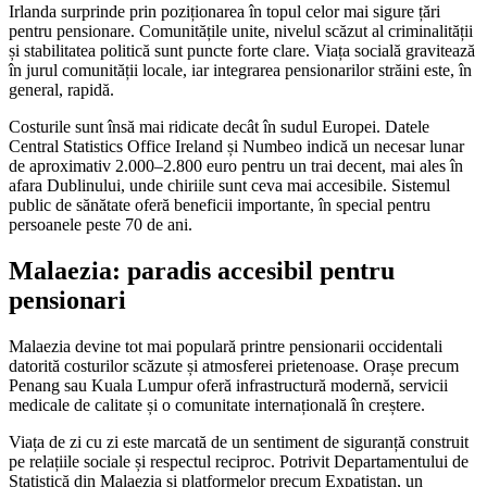
Irlanda surprinde prin poziționarea în topul celor mai sigure țări
pentru pensionare. Comunitățile unite, nivelul scăzut al criminalității
și stabilitatea politică sunt puncte forte clare. Viața socială gravitează
în jurul comunității locale, iar integrarea pensionarilor străini este, în
general, rapidă.
Costurile sunt însă mai ridicate decât în sudul Europei. Datele
Central Statistics Office Ireland și Numbeo indică un necesar lunar
de aproximativ 2.000–2.800 euro pentru un trai decent, mai ales în
afara Dublinului, unde chiriile sunt ceva mai accesibile. Sistemul
public de sănătate oferă beneficii importante, în special pentru
persoanele peste 70 de ani.
Malaezia: paradis accesibil pentru
pensionari
Malaezia devine tot mai populară printre pensionarii occidentali
datorită costurilor scăzute și atmosferei prietenoase. Orașe precum
Penang sau Kuala Lumpur oferă infrastructură modernă, servicii
medicale de calitate și o comunitate internațională în creștere.
Viața de zi cu zi este marcată de un sentiment de siguranță construit
pe relațiile sociale și respectul reciproc. Potrivit Departamentului de
Statistică din Malaezia și platformelor precum Expatistan, un