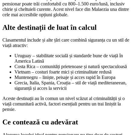
pensionar poate trăi confortabil cu 800–1.500 euro/lună, inclusiv
chirie și cheltuieli curente. Acest nivel face din Malaezia una dintre
cele mai accesibile opțiuni globale.
Alte destinații de luat în calcul
Clasamentul include și alte țări care combină siguranța cu un stil de
viață atractiv:
Uruguay – stabilitate socială și standarde bune de viață în
America Latină
Costa Rica – comunități prietenoase și natură spectaculoasă
Vietnam – costuri foarte mici și criminalitate redusă
Muntenegru – liniște, peisaje și acces rapid în Europa
Grecia, Italia, Spania, Croația – stil de viață mediteraneean,
siguranță și acces la servicii
Aceste destinații au în comun un nivel scăzut al criminalității și o
viață comunitară activă, factori esențiali pentru un trai liniștit la
pensie.
Ce contează cu adevărat
Alegerea locului ideal pentru pensionare nu ține doar de costuri.