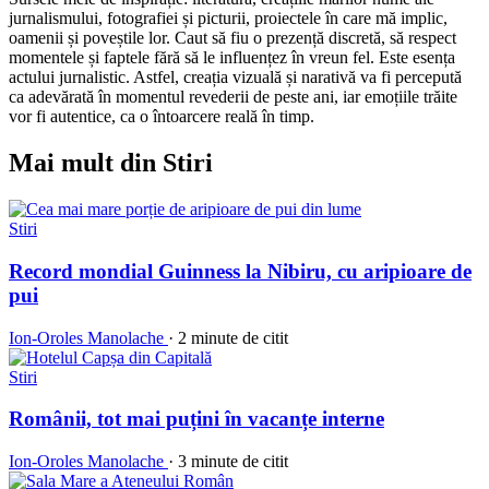
jurnalismului, fotografiei și picturii, proiectele în care mă implic,
oamenii și poveștile lor. Caut să fiu o prezență discretă, să respect
momentele și faptele fără să le influențez în vreun fel. Este esența
actului jurnalistic. Astfel, creația vizuală și narativă va fi percepută
ca adevărată în momentul revederii de peste ani, iar emoțiile trăite
vor fi autentice, ca o întoarcere reală în timp.
Mai mult din Stiri
Stiri
Record mondial Guinness la Nibiru, cu aripioare de
pui
Ion-Oroles Manolache
·
2 minute de citit
Stiri
Românii, tot mai puțini în vacanțe interne
Ion-Oroles Manolache
·
3 minute de citit