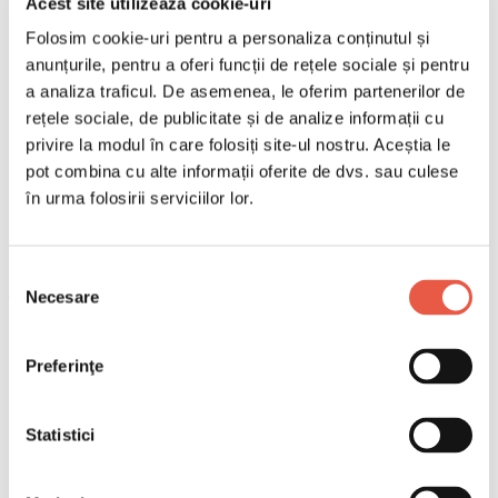
Acest site utilizează cookie-uri
Folosim cookie-uri pentru a personaliza conținutul și
anunțurile, pentru a oferi funcții de rețele sociale și pentru
a analiza traficul. De asemenea, le oferim partenerilor de
rețele sociale, de publicitate și de analize informații cu
privire la modul în care folosiți site-ul nostru. Aceștia le
pot combina cu alte informații oferite de dvs. sau culese
în urma folosirii serviciilor lor.
Selecția
Email
Necesare
consimțământului
Copiază link
Preferinţe
Descoperă cele mai sigure și accesibile destinații din
lume pentru pensionare, cu costuri reale de trai și
avantaje pentru un stil de viață liniștit.
Statistici
Cuprins