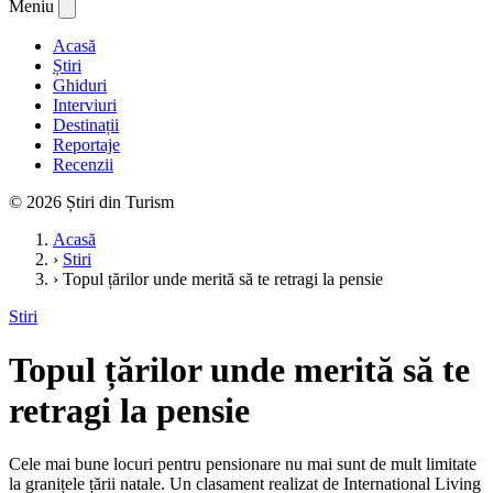
Meniu
Acasă
Știri
Ghiduri
Interviuri
Destinații
Reportaje
Recenzii
© 2026 Știri din Turism
Acasă
›
Stiri
›
Topul țărilor unde merită să te retragi la pensie
Stiri
Topul țărilor unde merită să te
retragi la pensie
Cele mai bune locuri pentru pensionare nu mai sunt de mult limitate
la granițele țării natale. Un clasament realizat de International Living