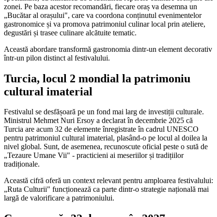
zonei. Pe baza acestor recomandări, fiecare oraș va desemna un
„Bucătar al orașului", care va coordona conținutul evenimentelor
gastronomice și va promova patrimoniul culinar local prin ateliere,
degustări și trasee culinare alcătuite tematic.
Această abordare transformă gastronomia dintr-un element decorativ
într-un pilon distinct al festivalului.
Turcia, locul 2 mondial la patrimoniu
cultural imaterial
Festivalul se desfășoară pe un fond mai larg de investiții culturale.
Ministrul Mehmet Nuri Ersoy a declarat în decembrie 2025 că
Turcia are acum 32 de elemente înregistrate în cadrul UNESCO
pentru patrimoniul cultural imaterial, plasând-o pe locul al doilea la
nivel global. Sunt, de asemenea, recunoscute oficial peste o sută de
„Tezaure Umane Vii" - practicieni ai meseriilor și tradițiilor
tradiționale.
Această cifră oferă un context relevant pentru amploarea festivalului:
„Ruta Culturii" funcționează ca parte dintr-o strategie națională mai
largă de valorificare a patrimoniului.