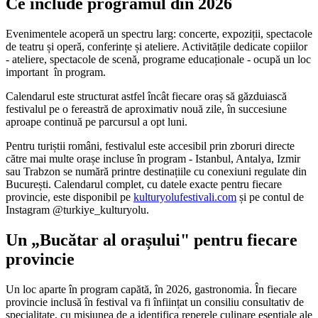
Ce include programul din 2026
Evenimentele acoperă un spectru larg: concerte, expoziții, spectacole
de teatru și operă, conferințe și ateliere. Activitățile dedicate copiilor
- ateliere, spectacole de scenă, programe educaționale - ocupă un loc
important în program.
Calendarul este structurat astfel încât fiecare oraș să găzduiască
festivalul pe o fereastră de aproximativ nouă zile, în succesiune
aproape continuă pe parcursul a opt luni.
Pentru turiștii români, festivalul este accesibil prin zboruri directe
către mai multe orașe incluse în program - Istanbul, Antalya, Izmir
sau Trabzon se numără printre destinațiile cu conexiuni regulate din
București. Calendarul complet, cu datele exacte pentru fiecare
provincie, este disponibil pe
kulturyolufestivali.com
și pe contul de
Instagram @turkiye_kulturyolu.
Un „Bucătar al orașului" pentru fiecare
provincie
Un loc aparte în program capătă, în 2026, gastronomia. În fiecare
provincie inclusă în festival va fi înființat un consiliu consultativ de
specialitate, cu misiunea de a identifica reperele culinare esențiale ale