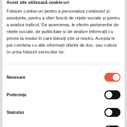
Acest site utilizează cookie-uri
Folosim cookie-uri pentru a personaliza conținutul și
anunțurile, pentru a oferi funcții de rețele sociale și pentru
a analiza traficul. De asemenea, le oferim partenerilor de
rețele sociale, de publicitate și de analize informații cu
privire la modul în care folosiți site-ul nostru. Aceștia le
pot combina cu alte informații oferite de dvs. sau culese
în urma folosirii serviciilor lor.
Selecția
Necesare
consimțământului
Email
Copiază link
Preferinţe
Festivalul Ruta Culturii 2026: 26 de orașe, 234 de zile
de evenimente culturale în toată Turcia, între 25 aprilie
Statistici
și 15 noiembrie.
Cuprins