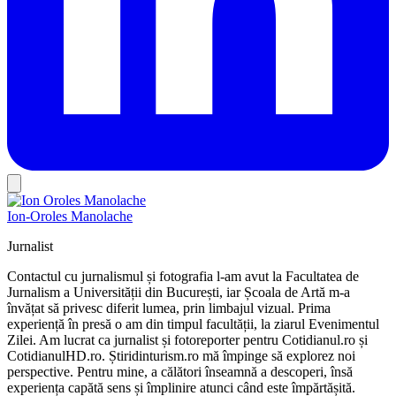
Ion-Oroles Manolache
Jurnalist
Contactul cu jurnalismul și fotografia l-am avut la Facultatea de
Jurnalism a Universității din București, iar Școala de Artă m-a
învățat să privesc diferit lumea, prin limbajul vizual. Prima
experiență în presă o am din timpul facultății, la ziarul Evenimentul
Zilei. Am lucrat ca jurnalist și fotoreporter pentru Cotidianul.ro și
CotidianulHD.ro. Știridinturism.ro mă împinge să explorez noi
perspective. Pentru mine, a călători înseamnă a descoperi, însă
experiența capătă sens și împlinire atunci când este împărtășită.