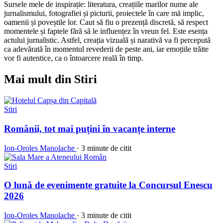
Sursele mele de inspirație: literatura, creațiile marilor nume ale
jurnalismului, fotografiei și picturii, proiectele în care mă implic,
oamenii și poveștile lor. Caut să fiu o prezență discretă, să respect
momentele și faptele fără să le influențez în vreun fel. Este esența
actului jurnalistic. Astfel, creația vizuală și narativă va fi percepută
ca adevărată în momentul revederii de peste ani, iar emoțiile trăite
vor fi autentice, ca o întoarcere reală în timp.
Mai mult din Stiri
Stiri
Românii, tot mai puțini în vacanțe interne
Ion-Oroles Manolache
·
3 minute de citit
Stiri
O lună de evenimente gratuite la Concursul Enescu
2026
Ion-Oroles Manolache
·
3 minute de citit