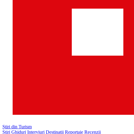
Știri din Turism
Știri
Ghiduri
Interviuri
Destinații
Reportaje
Recenzii