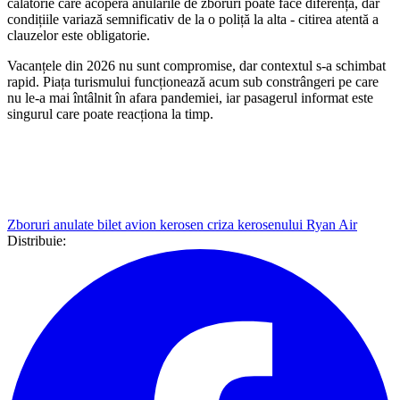
călătorie care acoperă anulările de zboruri poate face diferența, dar
condițiile variază semnificativ de la o poliță la alta - citirea atentă a
clauzelor este obligatorie.
Vacanțele din 2026 nu sunt compromise, dar contextul s-a schimbat
rapid. Piața turismului funcționează acum sub constrângeri pe care
nu le-a mai întâlnit în afara pandemiei, iar pasagerul informat este
singurul care poate reacționa la timp.
Zboruri anulate
bilet avion
kerosen
criza kerosenului
Ryan Air
Distribuie: