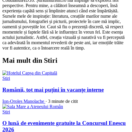
CotidianulHD.ro. Știridinturism.ro mă împinge să explorez noi
perspective. Pentru mine, a călători înseamnă a descoperi, însă
experiența capătă sens și împlinire atunci când este împărtășită.
Sursele mele de inspirație: literatura, creațiile marilor nume ale
jurnalismului, fotografiei și picturii, proiectele în care mă implic,
oamenii și poveștile lor. Caut să fiu o prezență discretă, să respect
momentele și faptele fără să le influențez în vreun fel. Este esența
actului jurnalistic. Astfel, creația vizuală și narativă va fi percepută
ca adevărată în momentul revederii de peste ani, iar emoțiile trăite
vor fi autentice, ca o întoarcere reală în timp.
Mai mult din Stiri
Stiri
Românii, tot mai puțini în vacanțe interne
Ion-Oroles Manolache
·
3 minute de citit
Stiri
O lună de evenimente gratuite la Concursul Enescu
2026