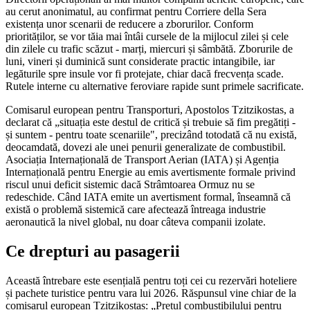
au cerut anonimatul, au confirmat pentru Corriere della Sera
existența unor scenarii de reducere a zborurilor. Conform
priorităților, se vor tăia mai întâi cursele de la mijlocul zilei și cele
din zilele cu trafic scăzut - marți, miercuri și sâmbătă. Zborurile de
luni, vineri și duminică sunt considerate practic intangibile, iar
legăturile spre insule vor fi protejate, chiar dacă frecvența scade.
Rutele interne cu alternative feroviare rapide sunt primele sacrificate.
Comisarul european pentru Transporturi, Apostolos Tzitzikostas, a
declarat că „situația este destul de critică și trebuie să fim pregătiți -
și suntem - pentru toate scenariile", precizând totodată că nu există,
deocamdată, dovezi ale unei penurii generalizate de combustibil.
Asociația Internațională de Transport Aerian (IATA) și Agenția
Internațională pentru Energie au emis avertismente formale privind
riscul unui deficit sistemic dacă Strâmtoarea Ormuz nu se
redeschide. Când IATA emite un avertisment formal, înseamnă că
există o problemă sistemică care afectează întreaga industrie
aeronautică la nivel global, nu doar câteva companii izolate.
Ce drepturi au pasagerii
Această întrebare este esențială pentru toți cei cu rezervări hoteliere
și pachete turistice pentru vara lui 2026. Răspunsul vine chiar de la
comisarul european Tzitzikostas: „Prețul combustibilului pentru