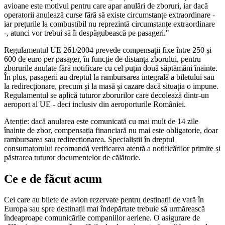
avioane este motivul pentru care apar anulări de zboruri, iar dacă
operatorii anulează curse fără să existe circumstanțe extraordinare -
iar prețurile la combustibil nu reprezintă circumstanțe extraordinare
-, atunci vor trebui să îi despăgubească pe pasageri."
Regulamentul UE 261/2004 prevede compensații fixe între 250 și
600 de euro per pasager, în funcție de distanța zborului, pentru
zborurile anulate fără notificare cu cel puțin două săptămâni înainte.
În plus, pasagerii au dreptul la rambursarea integrală a biletului sau
la redirecționare, precum și la masă și cazare dacă situația o impune.
Regulamentul se aplică tuturor zborurilor care decolează dintr-un
aeroport al UE - deci inclusiv din aeroporturile României.
Atenție: dacă anularea este comunicată cu mai mult de 14 zile
înainte de zbor, compensația financiară nu mai este obligatorie, doar
rambursarea sau redirecționarea. Specialiștii în dreptul
consumatorului recomandă verificarea atentă a notificărilor primite și
păstrarea tuturor documentelor de călătorie.
Ce e de făcut acum
Cei care au bilete de avion rezervate pentru destinații de vară în
Europa sau spre destinații mai îndepărtate trebuie să urmărească
îndeaproape comunicările companiilor aeriene. O asigurare de