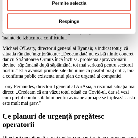
Permite selecția
Ryanair, cea mai mare companie aeriană din Europa ca număr de
pasageri, a transmis că nu intenționează să reducă programul de
vară: și-a asigurat 80% din necesarul de combustibil până în martie
Respinge
2027 la un preț de 67 de dolari pe baril - sub jumătate față de
cotațiile actuale. Un avantaj strategic obținut prin contracte încheiate
înainte de izbucnirea conflictului.
Michael O'Leary, directorul general al Ryanair, a indicat totuși că
situația rămâne îngrijorătoare: „Deocamdată nu există nimic concret,
dar cu Strâmtoarea Ormuz încă închisă, problema aprovizionării
devine, săptămână după săptămână, tot mai serioasă pentru sectorul
nostru." El a avansat primele zile din iunie ca posibil prag critic, fără
a confirma public existența unui plan de urgență al companiei.
Tony Fernandes, directorul general al AirAsia, a rezumat situația mai
direct: „Credeam că am văzut totul odată cu Covid-ul, dar să vezi
cum prețul combustibilului pentru avioane aproape se triplează - asta
este mult mai grav."
Ce planuri de urgență pregătesc
operatorii
Directorii operaționali ai mai multor companii aeriene europene, care