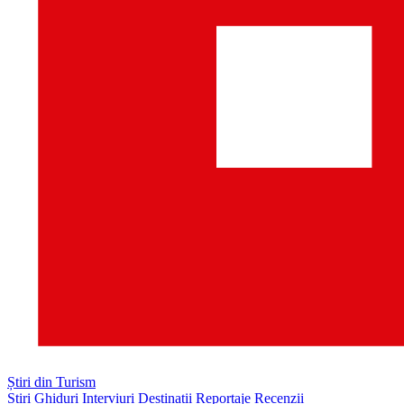
Știri din Turism
Știri
Ghiduri
Interviuri
Destinații
Reportaje
Recenzii