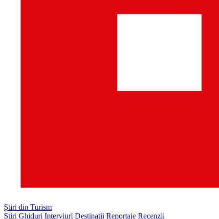
Știri din Turism
Știri
Ghiduri
Interviuri
Destinații
Reportaje
Recenzii