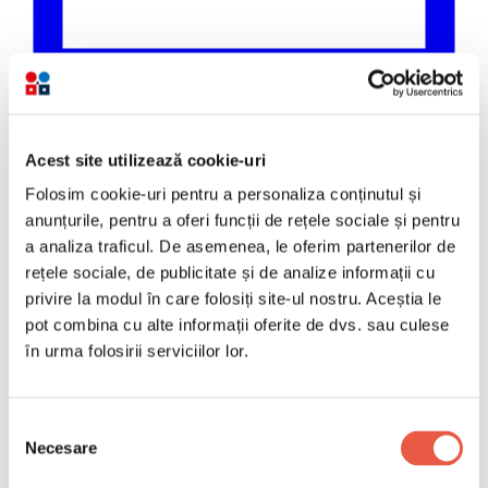
Acest site utilizează cookie-uri
Folosim cookie-uri pentru a personaliza conținutul și
anunțurile, pentru a oferi funcții de rețele sociale și pentru
Email
Copiază link
a analiza traficul. De asemenea, le oferim partenerilor de
rețele sociale, de publicitate și de analize informații cu
privire la modul în care folosiți site-ul nostru. Aceștia le
Plaza de España din Sevilia pe timp de noapte. Sevilia
este unul dintre cele mai interesante modele europene
pot combina cu alte informații oferite de dvs. sau culese
de adaptare a vieții urbane la căldura extremă.
în urma folosirii serviciilor lor.
Cuprins
Selecția
Cifrele din spatele noului trend în vacanța de vară
Necesare
Sevilia vara, noaptea
consimțământului
Ce faci vara la Roma și Atena după lăsarea întunericului