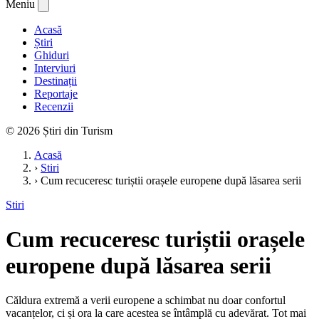
Meniu
Acasă
Știri
Ghiduri
Interviuri
Destinații
Reportaje
Recenzii
© 2026 Știri din Turism
Acasă
›
Stiri
›
Cum recuceresc turiștii orașele europene după lăsarea serii
Stiri
Cum recuceresc turiștii orașele
europene după lăsarea serii
Căldura extremă a verii europene a schimbat nu doar confortul
vacanțelor, ci și ora la care acestea se întâmplă cu adevărat. Tot mai