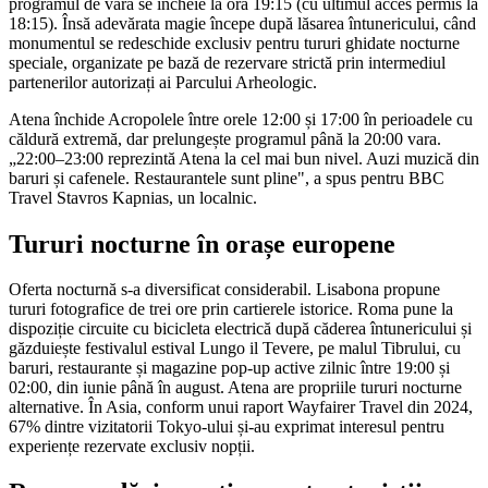
programul de vară se încheie la ora 19:15 (cu ultimul acces permis la
18:15). Însă adevărata magie începe după lăsarea întunericului, când
monumentul se redeschide exclusiv pentru tururi ghidate nocturne
speciale, organizate pe bază de rezervare strictă prin intermediul
partenerilor autorizați ai Parcului Arheologic.
Atena închide Acropolele între orele 12:00 și 17:00 în perioadele cu
căldură extremă, dar prelungește programul până la 20:00 vara.
„22:00–23:00 reprezintă Atena la cel mai bun nivel. Auzi muzică din
baruri și cafenele. Restaurantele sunt pline", a spus pentru BBC
Travel Stavros Kapnias, un localnic.
Tururi nocturne în orașe europene
Oferta nocturnă s-a diversificat considerabil. Lisabona propune
tururi fotografice de trei ore prin cartierele istorice. Roma pune la
dispoziție circuite cu bicicleta electrică după căderea întunericului și
găzduiește festivalul estival Lungo il Tevere, pe malul Tibrului, cu
baruri, restaurante și magazine pop-up active zilnic între 19:00 și
02:00, din iunie până în august. Atena are propriile tururi nocturne
alternative. În Asia, conform unui raport Wayfairer Travel din 2024,
67% dintre vizitatorii Tokyo-ului și-au exprimat interesul pentru
experiențe rezervate exclusiv nopții.