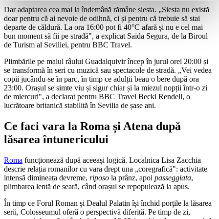
Dar adaptarea cea mai la îndemână rămâne siesta. „Siesta nu există
doar pentru că ai nevoie de odihnă, ci și pentru că trebuie să stai
departe de căldură. La ora 16:00 pot fi 40°C afară și nu e cel mai
bun moment să fii pe stradă", a explicat Saida Segura, de la Biroul
de Turism al Seviliei, pentru BBC Travel.
Plimbările pe malul râului Guadalquivir încep în jurul orei 20:00 și
se transformă în seri cu muzică sau spectacole de stradă. „Vei vedea
copii jucându-se în parc, în timp ce adulții beau o bere după ora
23:00. Orașul se simte viu și sigur chiar și la miezul nopții într-o zi
de miercuri", a declarat pentru BBC Travel Becki Rendell, o
lucrătoare britanică stabilită în Sevilia de șase ani.
Ce faci vara la Roma și Atena după
lăsarea întunericului
Roma
funcționează după aceeași logică. Localnica Lisa Zacchia
descrie relația romanilor cu vara drept una „coregrafică": activitate
intensă dimineața devreme,
riposo
la prânz, apoi
passeggiata
,
plimbarea lentă de seară, când orașul se repopulează la apus.
În timp ce Forul Roman și Dealul Palatin își închid porțile la lăsarea
serii, Colosseumul oferă o perspectivă diferită. Pe timp de zi,