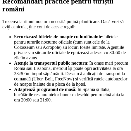
Recomandări practice pentru turiștii
români
Trecerea la ritmul nocturn necesită puțină planificare. Dacă vrei să
eviți canicula, ține cont de aceste reguli:
Securizează biletele de noapte cu luni înainte
: biletele
pentru tururile nocturne oficiale (cum sunt cele de la
Colosseum sau Acropole) au locuri foarte limitate. Agențiile
private sau site-urile oficiale le epuizează adesea cu 30-60 de
zile în avans.
Atenție la transportul public nocturn
: în orașe mari precum
Roma sau Lisabona, metroul își poate opri activitatea la ora
23:30 în timpul săptămânii. Descarcă aplicații de transport la
comandă (Uber, Bolt, FreeNow) și verifică rutele autobuzelor
de noapte înainte de a pleca de la hotel.
Adaptează programul de masă
: În Spania și Italia,
bucătăriile restaurantelor bune se deschid pentru cină abia la
ora 20:00 sau 21:00.