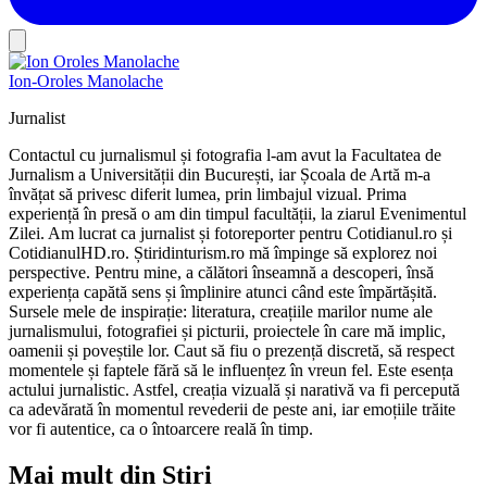
Ion-Oroles Manolache
Jurnalist
Contactul cu jurnalismul și fotografia l-am avut la Facultatea de
Jurnalism a Universității din București, iar Școala de Artă m-a
învățat să privesc diferit lumea, prin limbajul vizual. Prima
experiență în presă o am din timpul facultății, la ziarul Evenimentul
Zilei. Am lucrat ca jurnalist și fotoreporter pentru Cotidianul.ro și
CotidianulHD.ro. Știridinturism.ro mă împinge să explorez noi
perspective. Pentru mine, a călători înseamnă a descoperi, însă
experiența capătă sens și împlinire atunci când este împărtășită.
Sursele mele de inspirație: literatura, creațiile marilor nume ale
jurnalismului, fotografiei și picturii, proiectele în care mă implic,
oamenii și poveștile lor. Caut să fiu o prezență discretă, să respect
momentele și faptele fără să le influențez în vreun fel. Este esența
actului jurnalistic. Astfel, creația vizuală și narativă va fi percepută
ca adevărată în momentul revederii de peste ani, iar emoțiile trăite
vor fi autentice, ca o întoarcere reală în timp.
Mai mult din Stiri