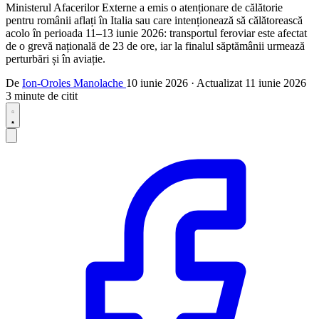
Ministerul Afacerilor Externe a emis o atenționare de călătorie
pentru românii aflați în Italia sau care intenționează să călătorească
acolo în perioada 11–13 iunie 2026: transportul feroviar este afectat
de o grevă națională de 23 de ore, iar la finalul săptămânii urmează
perturbări și în aviație.
De
Ion-Oroles Manolache
10 iunie 2026
·
Actualizat
11 iunie 2026
3 minute de citit