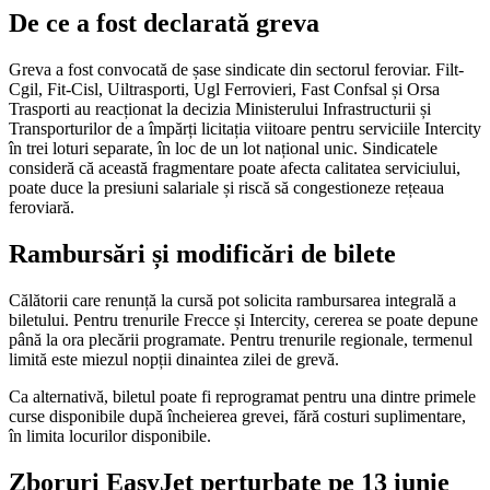
De ce a fost declarată greva
Greva a fost convocată de șase sindicate din sectorul feroviar. Filt-
Cgil, Fit-Cisl, Uiltrasporti, Ugl Ferrovieri, Fast Confsal și Orsa
Trasporti au reacționat la decizia Ministerului Infrastructurii și
Transporturilor de a împărți licitația viitoare pentru serviciile Intercity
în trei loturi separate, în loc de un lot național unic. Sindicatele
consideră că această fragmentare poate afecta calitatea serviciului,
poate duce la presiuni salariale și riscă să congestioneze rețeaua
feroviară.
Rambursări și modificări de bilete
Călătorii care renunță la cursă pot solicita rambursarea integrală a
biletului. Pentru trenurile Frecce și Intercity, cererea se poate depune
până la ora plecării programate. Pentru trenurile regionale, termenul
limită este miezul nopții dinaintea zilei de grevă.
Ca alternativă, biletul poate fi reprogramat pentru una dintre primele
curse disponibile după încheierea grevei, fără costuri suplimentare,
în limita locurilor disponibile.
Zboruri EasyJet perturbate pe 13 iunie