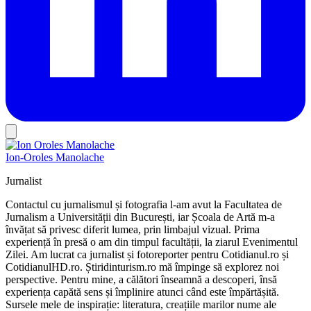
Ion-Oroles Manolache
Jurnalist
Contactul cu jurnalismul și fotografia l-am avut la Facultatea de
Jurnalism a Universității din București, iar Școala de Artă m-a
învățat să privesc diferit lumea, prin limbajul vizual. Prima
experiență în presă o am din timpul facultății, la ziarul Evenimentul
Zilei. Am lucrat ca jurnalist și fotoreporter pentru Cotidianul.ro și
CotidianulHD.ro. Știridinturism.ro mă împinge să explorez noi
perspective. Pentru mine, a călători înseamnă a descoperi, însă
experiența capătă sens și împlinire atunci când este împărtășită.
Sursele mele de inspirație: literatura, creațiile marilor nume ale