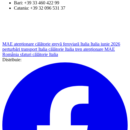
Bari: +39 33 460 422 99
Catania: +39 32 096 531 37
MAE atenționare călătorie
grevă feroviară Italia
Italia iunie 2026
perturbări transport Italia
călătorie Italia tren
atenționare MAE
România
sfaturi călătorie Italia
Distribuie: