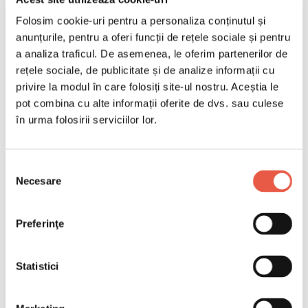
Folosim cookie-uri pentru a personaliza conținutul și
anunțurile, pentru a oferi funcții de rețele sociale și pentru
a analiza traficul. De asemenea, le oferim partenerilor de
rețele sociale, de publicitate și de analize informații cu
privire la modul în care folosiți site-ul nostru. Aceștia le
pot combina cu alte informații oferite de dvs. sau culese
în urma folosirii serviciilor lor.
Selecția
Necesare
consimțământului
Email
Copiază link
Preferinţe
Pasageri într-o gară aglomerată din Milano
Cuprins
Statistici
Ce se întâmplă cu trenurile pe 11 iunie