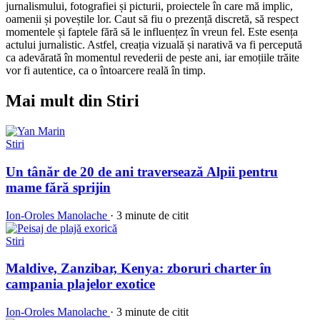
jurnalismului, fotografiei și picturii, proiectele în care mă implic,
oamenii și poveștile lor. Caut să fiu o prezență discretă, să respect
momentele și faptele fără să le influențez în vreun fel. Este esența
actului jurnalistic. Astfel, creația vizuală și narativă va fi percepută
ca adevărată în momentul revederii de peste ani, iar emoțiile trăite
vor fi autentice, ca o întoarcere reală în timp.
Mai mult din Stiri
Stiri
Un tânăr de 20 de ani traversează Alpii pentru
mame fără sprijin
Ion-Oroles Manolache
·
3 minute de citit
Stiri
Maldive, Zanzibar, Kenya: zboruri charter în
campania plajelor exotice
Ion-Oroles Manolache
·
3 minute de citit