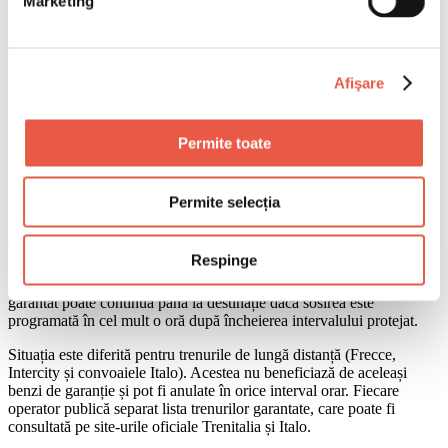
Marketing
De ce a fost declarată greva
Rambursări și modificări de bilete
Zboruri EasyJet perturbate pe 13 iunie
Contacte utile pentru românii din Italia
Afişare
Ce se întâmplă cu trenurile pe 11 iunie
Greva feroviară a început în noaptea de miercuri spre joi, la ora
Permite toate
03:00, și se încheie vineri, 12 iunie, la ora 02:00. Sunt afectați toți
operatorii majori din Italia: Trenitalia, Italo, Trenord și companiile
din Grupul FS Italiane, alături de mai mulți transportatori regionali
Permite selecția
privați.
Trenurile regionale circulă în benzi orare garantate: 06:00–09:00 și
Respinge
18:00–21:00. În afara acestor intervale, întârzierile și anulările sunt
posibile. Un tren regional aflat în circulație la finalul orarului
garantat poate continua până la destinație dacă sosirea este
programată în cel mult o oră după încheierea intervalului protejat.
Situația este diferită pentru trenurile de lungă distanță (Frecce,
Intercity și convoaiele Italo). Acestea nu beneficiază de aceleași
benzi de garanție și pot fi anulate în orice interval orar. Fiecare
operator publică separat lista trenurilor garantate, care poate fi
consultată pe site-urile oficiale Trenitalia și Italo.