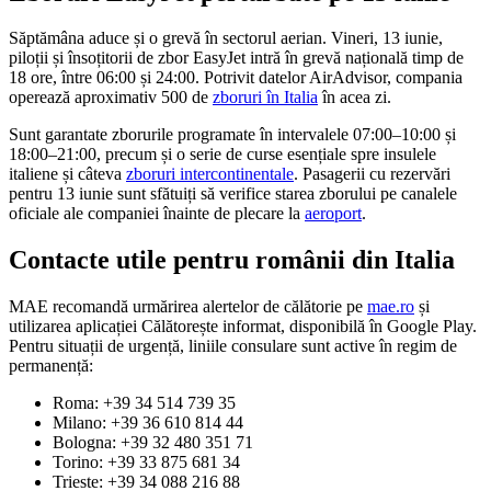
Săptămâna aduce și o grevă în sectorul aerian. Vineri, 13 iunie,
piloții și însoțitorii de zbor EasyJet intră în grevă națională timp de
18 ore, între 06:00 și 24:00. Potrivit datelor AirAdvisor, compania
operează aproximativ 500 de
zboruri în Italia
în acea zi.
Sunt garantate zborurile programate în intervalele 07:00–10:00 și
18:00–21:00, precum și o serie de curse esențiale spre insulele
italiene și câteva
zboruri intercontinentale
. Pasagerii cu rezervări
pentru 13 iunie sunt sfătuiți să verifice starea zborului pe canalele
oficiale ale companiei înainte de plecare la
aeroport
.
Contacte utile pentru românii din Italia
MAE recomandă urmărirea alertelor de călătorie pe
mae.ro
și
utilizarea aplicației Călătorește informat, disponibilă în Google Play.
Pentru situații de urgență, liniile consulare sunt active în regim de
permanență:
Roma: +39 34 514 739 35
Milano: +39 36 610 814 44
Bologna: +39 32 480 351 71
Torino: +39 33 875 681 34
Trieste: +39 34 088 216 88