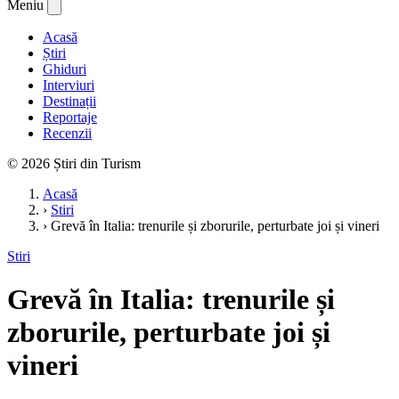
Meniu
Acasă
Știri
Ghiduri
Interviuri
Destinații
Reportaje
Recenzii
© 2026 Știri din Turism
Acasă
›
Stiri
›
Grevă în Italia: trenurile și zborurile, perturbate joi și vineri
Stiri
Grevă în Italia: trenurile și
zborurile, perturbate joi și
vineri