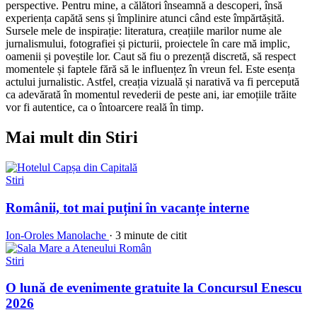
perspective. Pentru mine, a călători înseamnă a descoperi, însă
experiența capătă sens și împlinire atunci când este împărtășită.
Sursele mele de inspirație: literatura, creațiile marilor nume ale
jurnalismului, fotografiei și picturii, proiectele în care mă implic,
oamenii și poveștile lor. Caut să fiu o prezență discretă, să respect
momentele și faptele fără să le influențez în vreun fel. Este esența
actului jurnalistic. Astfel, creația vizuală și narativă va fi percepută
ca adevărată în momentul revederii de peste ani, iar emoțiile trăite
vor fi autentice, ca o întoarcere reală în timp.
Mai mult din Stiri
Stiri
Românii, tot mai puțini în vacanțe interne
Ion-Oroles Manolache
·
3 minute de citit
Stiri
O lună de evenimente gratuite la Concursul Enescu
2026