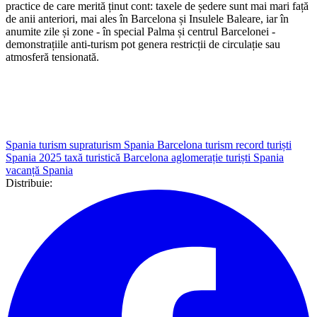
practice de care merită ținut cont: taxele de ședere sunt mai mari față
de anii anteriori, mai ales în Barcelona și Insulele Baleare, iar în
anumite zile și zone - în special Palma și centrul Barcelonei -
demonstrațiile anti-turism pot genera restricții de circulație sau
atmosferă tensionată.
Spania turism
supraturism Spania
Barcelona turism
record turiști
Spania 2025
taxă turistică Barcelona
aglomerație turiști Spania
vacanță Spania
Distribuie: