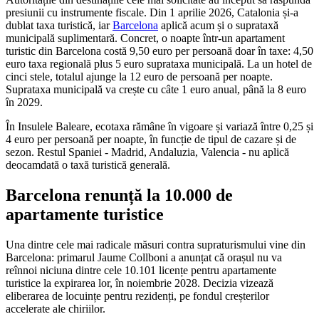
presiunii cu instrumente fiscale. Din 1 aprilie 2026, Catalonia și-a
dublat taxa turistică, iar
Barcelona
aplică acum și o suprataxă
municipală suplimentară. Concret, o noapte într-un apartament
turistic din Barcelona costă 9,50 euro per persoană doar în taxe: 4,50
euro taxa regională plus 5 euro suprataxa municipală. La un hotel de
cinci stele, totalul ajunge la 12 euro de persoană per noapte.
Suprataxa municipală va crește cu câte 1 euro anual, până la 8 euro
în 2029.
În Insulele Baleare, ecotaxa rămâne în vigoare și variază între 0,25 și
4 euro per persoană per noapte, în funcție de tipul de cazare și de
sezon. Restul Spaniei - Madrid, Andaluzia, Valencia - nu aplică
deocamdată o taxă turistică generală.
Barcelona renunță la 10.000 de
apartamente turistice
Una dintre cele mai radicale măsuri contra supraturismului vine din
Barcelona: primarul Jaume Collboni a anunțat că orașul nu va
reînnoi niciuna dintre cele 10.101 licențe pentru apartamente
turistice la expirarea lor, în noiembrie 2028. Decizia vizează
eliberarea de locuințe pentru rezidenți, pe fondul creșterilor
accelerate ale chiriilor.