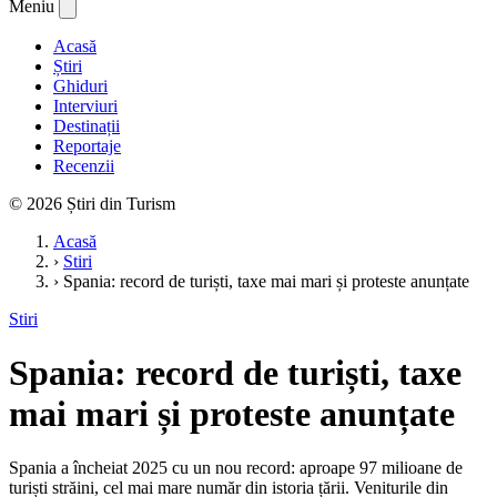
Meniu
Acasă
Știri
Ghiduri
Interviuri
Destinații
Reportaje
Recenzii
© 2026 Știri din Turism
Acasă
›
Stiri
›
Spania: record de turiști, taxe mai mari și proteste anunțate
Stiri
Spania: record de turiști, taxe
mai mari și proteste anunțate
Spania a încheiat 2025 cu un nou record: aproape 97 milioane de
turiști străini, cel mai mare număr din istoria țării. Veniturile din