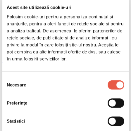
Acest site utilizează cookie-uri
Folosim cookie-uri pentru a personaliza conținutul și
anunțurile, pentru a oferi funcții de rețele sociale și pentru
a analiza traficul. De asemenea, le oferim partenerilor de
rețele sociale, de publicitate și de analize informații cu
privire la modul în care folosiți site-ul nostru. Aceștia le
pot combina cu alte informații oferite de dvs. sau culese
în urma folosirii serviciilor lor.
Email
Copiază link
Selecția
Piața Sant Jaume din Barcelona, unul dintre spațiile
Necesare
consimțământului
publice aglomerate în sezonul turistic
Cuprins
Preferinţe
De ce crește numărul de turiști
Taxele turistice cresc semnificativ din 2026
Statistici
Barcelona renunță la 10.000 de apartamente turistice
Proteste anunțate pentru vara lui 2026