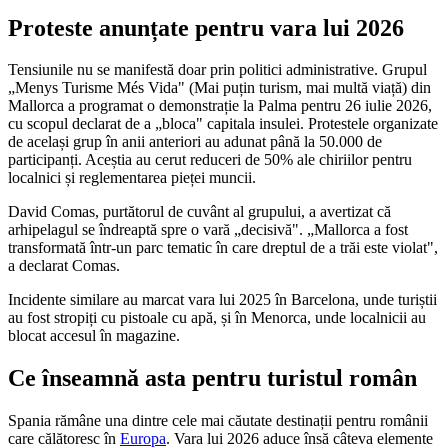
Proteste anunțate pentru vara lui 2026
Tensiunile nu se manifestă doar prin politici administrative. Grupul
„Menys Turisme Més Vida" (Mai puțin turism, mai multă viață) din
Mallorca a programat o demonstrație la Palma pentru 26 iulie 2026,
cu scopul declarat de a „bloca" capitala insulei. Protestele organizate
de același grup în anii anteriori au adunat până la 50.000 de
participanți. Aceștia au cerut reduceri de 50% ale chiriilor pentru
localnici și reglementarea pieței muncii.
David Comas, purtătorul de cuvânt al grupului, a avertizat că
arhipelagul se îndreaptă spre o vară „decisivă". „Mallorca a fost
transformată într-un parc tematic în care dreptul de a trăi este violat",
a declarat Comas.
Incidente similare au marcat vara lui 2025 în Barcelona, unde turiștii
au fost stropiți cu pistoale cu apă, și în Menorca, unde localnicii au
blocat accesul în magazine.
Ce înseamnă asta pentru turistul român
Spania rămâne una dintre cele mai căutate destinații pentru românii
care călătoresc în
Europa
. Vara lui 2026 aduce însă câteva elemente